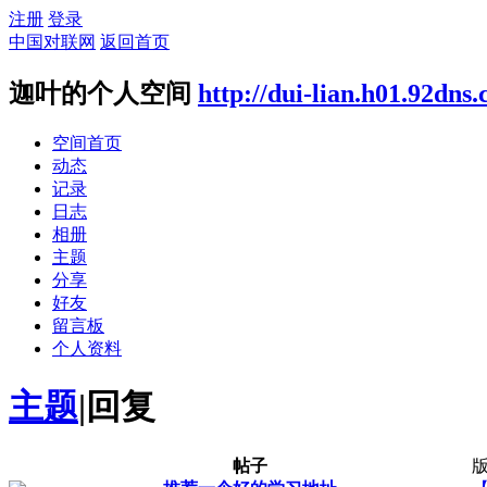
注册
登录
中国对联网
返回首页
迦叶的个人空间
http://dui-lian.h01.92dns
空间首页
动态
记录
日志
相册
主题
分享
好友
留言板
个人资料
主题
|
回复
帖子