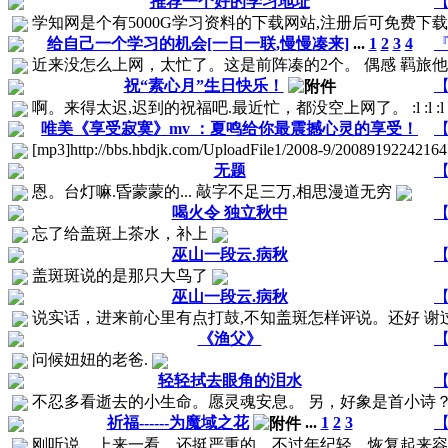
推荐一个好的学习地址
【
学知网是个有5000G学习资料的下载网站,注册后可免费下载以下资
给自己一个学习的机会[一日一联,慢慢凑来]
...
1
2
3
4
『
近来没怎么上网，太忙了。这是前阵凑的2个。 偶感 羁旅他乡
祝“素心月”生日快乐！
【
啊。来得太迟,迟到的祝福吧.最近忙，都没空上网了。 :l :l :l :f :f :f
唯美《享受寂寞》mv ：夏鸣给你最震撼心灵的享受！
【
[mp3]http://bbs.hbdjk.com/UploadFile1/2008-9/200891
无题
【
恩。台灯嘛.昏蒙蒙的... 敲字不足三万,相思漫道无穷
喝火令 独立秋中
【
忘了给盖斑上茶水，补上
巫山一段云.病秋
【
盖斑斑说的是那只大鸟了
巫山一段云.病秋
【
说实话，进来前心里有点打鼓,不知盖斑怎样评说。还好 谢
《渔父》
【
问候妞妞的老爸.
轻轻拭去眼角的泪水
【
不忍多看逝去的小生命。愿灵魂安息。 另，好象是首小诗
祈福------为魔域之花
...
1
2
3
【
刚听说，上来一看，还挺严重的，不过年纪轻，恢复起来容