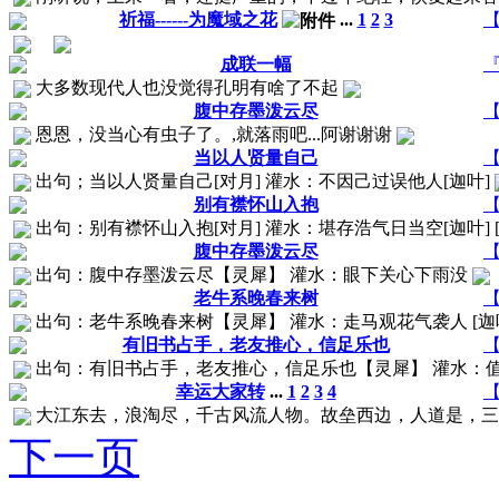
祈福------为魔域之花
...
1
2
3
【
成联一幅
『
大多数现代人也没觉得孔明有啥了不起
腹中存墨泼云尽
【
恩恩，没当心有虫子了。,就落雨吧...阿谢谢谢
当以人贤量自己
【
出句；当以人贤量自己[对月] 灌水：不因己过误他人[迦叶]
别有襟怀山入抱
【
出句：别有襟怀山入抱[对月] 灌水：堪存浩气日当空[迦叶] [ 本帖最后
腹中存墨泼云尽
【
出句：腹中存墨泼云尽【灵犀】 灌水：眼下关心下雨没
老牛系晚春来树
【
出句：老牛系晚春来树【灵犀】 灌水：走马观花气袭人 [迦
有旧书占手，老友推心，信足乐也
【
出句：有旧书占手，老友推心，信足乐也【灵犀】 灌水：值美
幸运大家转
...
1
2
3
4
【
大江东去，浪淘尽，千古风流人物。故垒西边，人道是，三国
下一页