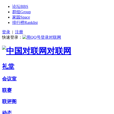
论坛
BBS
群组
Group
家园
Space
排行榜
Ranklist
登录
|
注册
快速登录：
对联网
礼堂
会议室
联赛
联评阁
动态