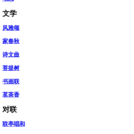
文学
风雅颂
家春秋
诗文曲
菩提树
书画联
茗茶香
对联
联亭唱和