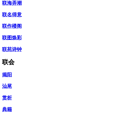
联海弄潮
联名得意
联作楼阁
联图焕彩
联苑诗钟
联会
揭阳
汕尾
赏析
典籍