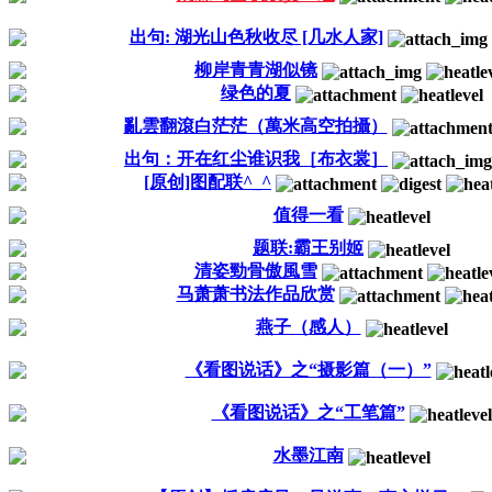
出句: 湖光山色秋收尽 [几水人家]
柳岸青青湖似镜
绿色的夏
亂雲翻滾白茫茫（萬米高空拍攝）
出句：开在红尘谁识我［布衣裳］
[原创]图配联^_^
值得一看
题联:霸王别姬
清姿勁骨傲風雪
马萧萧书法作品欣赏
燕子（感人）
《看图说话》之“摄影篇（一）”
《看图说话》之“工笔篇”
水墨江南