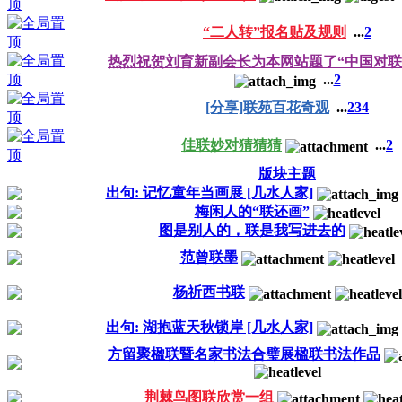
“二人转”报名贴及规则
...
2
热烈祝贺刘育新副会长为本网站题了“中国对联
...
2
[分享]联苑百花奇观
...
2
3
4
佳联妙对猜猜猜
...
2
版块主题
出句: 记忆童年当画展 [几水人家]
梅闲人的“联还画”
图是别人的，联是我写进去的
范曾联墨
杨祈西书联
出句: 湖抱蓝天秋锁岸 [几水人家]
方留聚楹联暨名家书法合璧展楹联书法作品
荆棘鸟图联欣赏一组