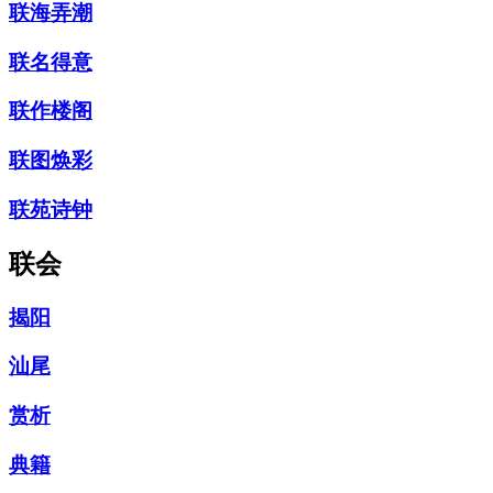
联海弄潮
联名得意
联作楼阁
联图焕彩
联苑诗钟
联会
揭阳
汕尾
赏析
典籍