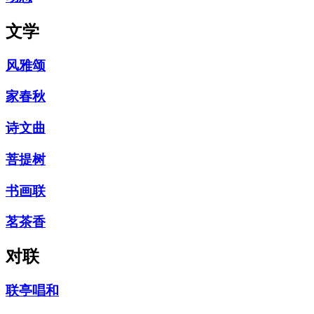
文学
风雅颂
家春秋
诗文曲
菩提树
书画联
茗茶香
对联
联亭唱和