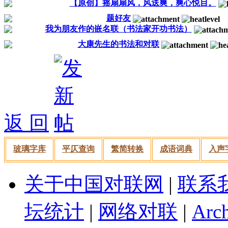
【原创】摇扇扇风，风送爽，爽心悦目。
题好友
我为朋友作的嵌名联（书法家开功书法）
大康先生的书法和对联
返 回
玻璃字库
平仄查询
繁简转换
成语词典
入声
关于中国对联网
|
联系
坛统计
|
网络对联
|
Arch