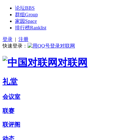
论坛
BBS
群组
Group
家园
Space
排行榜
Ranklist
登录
|
注册
快速登录：
对联网
礼堂
会议室
联赛
联评阁
动态