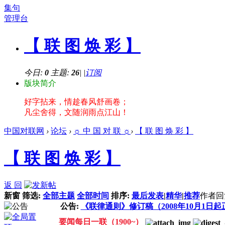
集句
管理台
【 联 图 焕 彩 】
今日:
0
主题:
26
|
|
订阅
版块简介
好字拈来，情趁春风舒画卷；
凡尘舍得，文随润雨点江山！
中国对联网
›
论坛
›
☼ 中 国 对 联 ☼
›
【 联 图 焕 彩 】
【 联 图 焕 彩 】
返 回
新窗
筛选:
全部主题
全部时间
排序:
最后发表
|
精华
|
推荐
作者
回
公告:
《联律通则》修订稿（2008年10月1日
要闻每日一联（1900~）